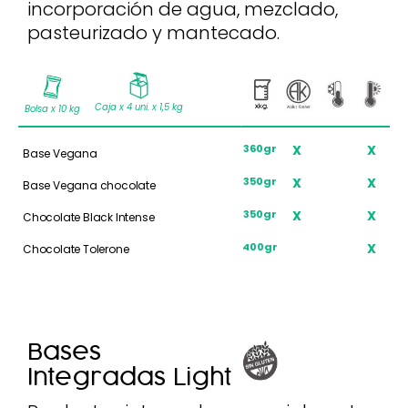
incorporación de agua, mezclado,
pasteurizado y mantecado.
Caja x 4 uni. x 1,5 kg
Bolsa x 10 kg
X
X
X
360gr
Base Vegana
X
X
350gr
Base Vegana chocolate
X
X
350gr
Chocolate Black Intense
X
400gr
Chocolate Tolerone
Bases
Integradas Light