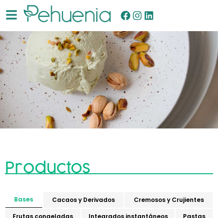
Productos
Bases
Cacaos y Derivados
Cremosos y Crujientes
Frutas congeladas
Integrados instantáneos
Pastas