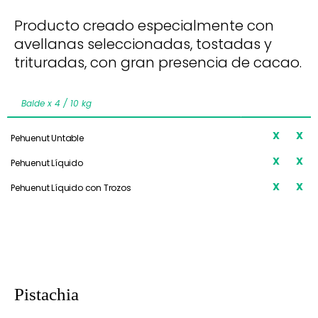
Producto creado especialmente con
avellanas seleccionadas, tostadas y
trituradas, con gran presencia de cacao.
Balde x 4 / 10 kg
x
X
X
Pehuenut Untable
x
X
X
Pehuenut Líquido
X
X
Pehuenut Líquido con Trozos
Pistachia